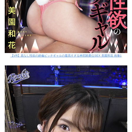
【VR】底なし性欲の絶倫ビッチギャルの最高すぎる神尻騎乗位SEX 美園和花 画像1