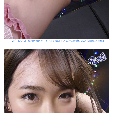
【VR】底なし性欲の絶倫ビッチギャルの最高すぎる神尻騎乗位SEX 美園和花 画像5