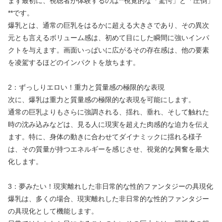
まず最初に、視聴者が体験するのは**視覚的な「驚愕」と「圧倒」
**です。
爆乳とは、通常の巨乳をはるかに超える大きさであり、その異次
元とも言えるボリューム感は、初めて目にした瞬間に強いインパ
クトを与えます。画面いっぱいに広がるその存在感は、他の要素
を凌駕するほどのインパクトを放ちます。
2：ずっしりエロい！重力と質量感の極限的な表現
次に、爆乳は重力と質量感の極限的な表現を可能にします。
通常の巨乳よりもさらに強調される、揺れ、垂れ、そして触れた
時の沈み込みなどは、見る人に現実を超えた肉感的な迫力を伝え
ます。特に、身体の動きに合わせてダイナミックに揺れる様子
は、その質量が持つエネルギーを感じさせ、視覚的な興奮を最大
化します。
3：夢みたい！現実離れした非日常的な性的ファンタジーの具現化
爆乳は、多くの場合、現実離れした非日常的な性的ファンタジー
の具現化として機能します。